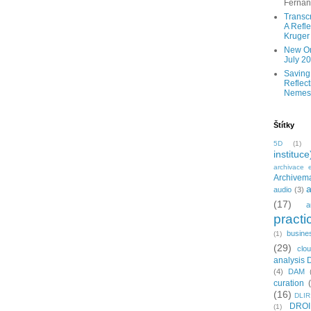
Ferna
Transc
A Refle
Kruger
New Onl
July 2
Saving
Reflect
Nemes
Štítky
5D
(1)
instituce
archivace e
Archivema
a
audio
(3)
(17)
a
practi
busine
(1)
(29)
clo
analysis 
(4)
DAM
curation
(16)
DLIR
DRO
(1)