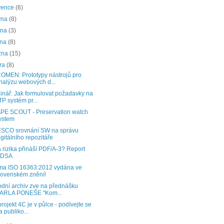
vence
(6)
vna
(8)
tna
(3)
bna
(8)
zna
(15)
ra
(8)
OMEN: Prototypy nástrojů pro
nalýzu webových d...
nář: Jak formulovat požadavky na
TP systém pr...
PE SCOUT - Preservation watch
ystem
SCO srovnání SW na správu
igitálního repozitáře
 rizika přináší PDF/A-3? Report
DSA
ma ISO 16363:2012 vydána ve
lovenském znění!
dní archiv zve na přednášku
ARLA PONEŠE "Kom...
rojekt 4C je v půlce - podívejte se
a publiko...