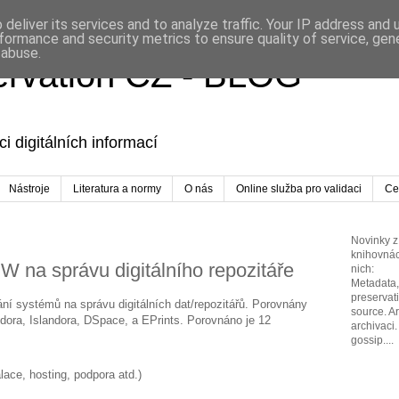
deliver its services and to analyze traffic. Your IP address and
formance and security metrics to ensure quality of service, ge
 abuse.
servation CZ - BLOG
i digitálních informací
Nástroje
Literatura a normy
O nás
Online služba pro validaci
Cer
Novinky z 
knihovnác
na správu digitálního repozitáře
nich:
Metadata, 
preservat
 systémů na správu digitálních dat/repozitářů. Porovnány
source. A
ora, Islandora, DSpace, a EPrints. Porovnáno je 12
archivaci.
gossip....
alace, hosting, podpora atd.)