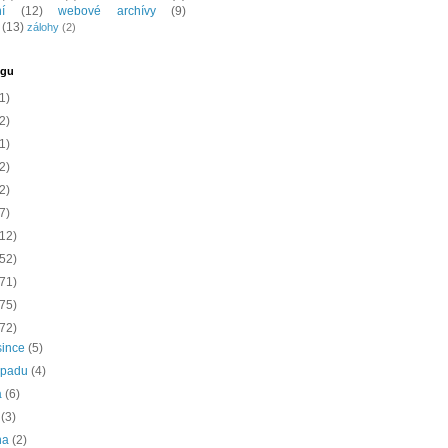
í
(12)
webové archívy
(9)
(13)
zálohy
(2)
ogu
1)
2)
1)
2)
2)
7)
(12)
(52)
(71)
(75)
(72)
since
(5)
topadu
(4)
a
(6)
í
(3)
na
(2)