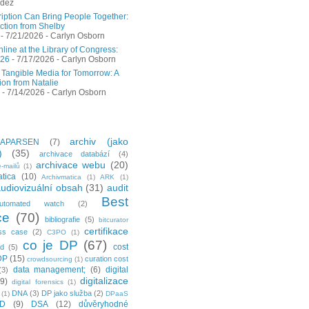
ndez
ription Can Bring People Together:
ction from Shelby
- 7/21/2026
- Carlyn Osborn
ine at the Library of Congress:
026
- 7/17/2026
- Carlyn Osborn
 Tangible Media for Tomorrow: A
ion from Natalie
- 7/14/2026
- Carlyn Osborn
archiv (jako
APARSEN
(7)
)
(35)
archivace databází
(4)
archivace webu
(20)
-mailů
(1)
tica
(10)
Archivmatica
(1)
ARK
(1)
udiovizuální obsah
(31)
audit
Best
utomated watch
(2)
ce
(70)
bibliografie
(5)
bitcurator
certifikace
ss case
(2)
C3PO
(1)
co je DP
(67)
cost
ud
(5)
DP
(15)
curation cost
crowdsourcing
(1)
data management;
(6)
digital
(3)
digitalizace
(9)
digital forensics
(1)
DNA
(3)
DP jako služba
(2)
(1)
DPaaS
ID
(9)
DSA
(12)
důvěryhodné