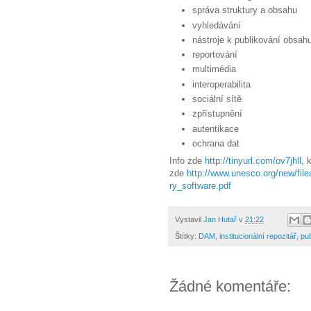
správa struktury a obsahu
vyhledávání
nástroje k publikování obsah
reportování
multimédia
interoperabilita
sociální sítě
zpřístupnění
autentikace
ochrana dat
Info zde
http://tinyurl.com/ov7jhll
, 
zde
http://www.unesco.org/new/fil
ry_software.pdf
Vystavil
Jan Hutař
v
21:22
Štítky:
DAM
,
institucionální repozitář
,
pu
Žádné komentáře: