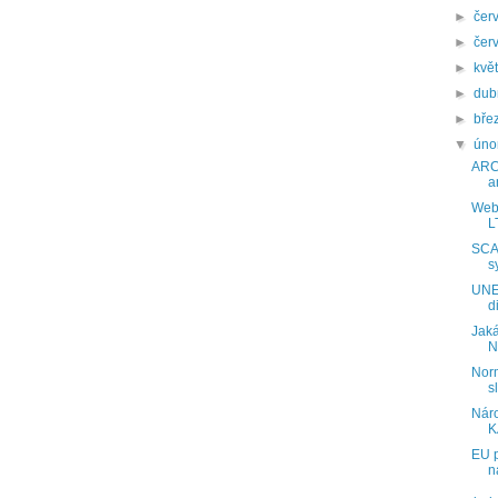
►
čer
►
čer
►
kvě
►
du
►
bře
▼
úno
ARC
a
Webi
L
SCA
s
UNE
d
Jaká
N
Nor
s
Náro
K
EU p
n