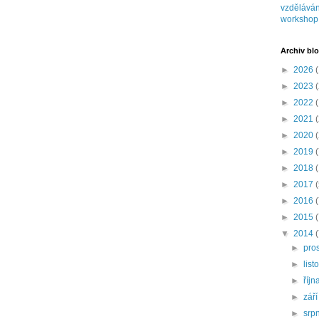
vzděláván
workshop
Archiv bl
►
2026
(
►
2023
(
►
2022
(
►
2021
(
►
2020
(
►
2019
(
►
2018
►
2017
►
2016
►
2015
▼
2014
►
pro
►
lis
►
říjn
►
zář
►
srp