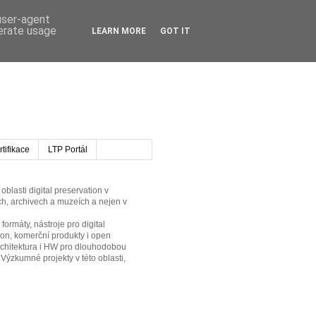
 user-agent
nerate usage
LEARN MORE
GOT IT
tifikace
LTP Portál
oblasti digital preservation v
h, archivech a muzeích a nejen v
formáty, nástroje pro digital
ion, komerční produkty i open
rchitektura i HW pro dlouhodobou
 Výzkumné projekty v této oblasti,