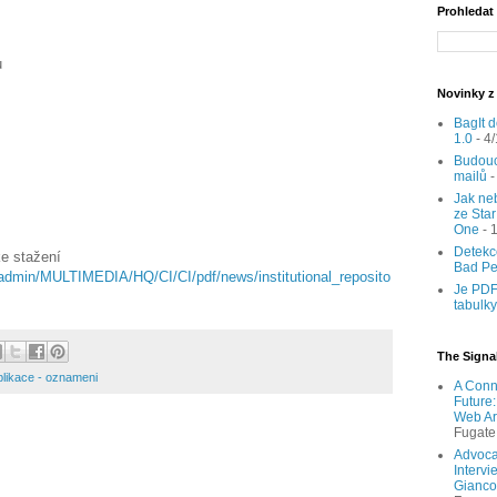
Prohledat
u
Novinky z
BagIt d
1.0
- 4
Budouc
mailů
-
Jak neb
ze Sta
One
- 
Detekc
ke stažení
Bad P
eadmin/MULTIMEDIA/HQ/CI/CI/pdf/news/institutional_reposito
Je PDF
tabulk
The Signal
blikace - oznameni
A Conn
Future
Web Ar
Fugate
Advocat
Intervi
Gianco