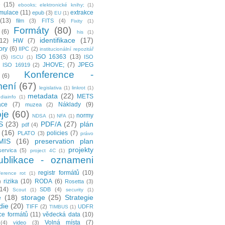
e
(15)
ebooks; elektronické knihy;
(1)
mulace
(11)
extrakce
epub
(3)
EU
(1)
(13)
film
(3)
FITS
(4)
Fixity
(1)
Formáty
(80)
(6)
his
(1)
identifikace
(17)
(12)
HW
(7)
tory
(6)
IIPC
(2)
institucionální repozitář
ISO 16363
(13)
(5)
ISO
ISCU
(1)
JHOVE;
(7)
JPEG
ISO 16919
(2)
Konference -
(6)
ení
(67)
legislativa
(1)
linkrot
(1)
metadata
(22)
METS
diainfo
(1)
ace
(7)
Náklady
(9)
muzea
(2)
je
(60)
normy
NDSA
(1)
NFA
(1)
S
(23)
PDF/A
(27)
plán
pdf
(4)
(16)
policies
(7)
PLATO
(3)
právo
MIS
(16)
preservation plan
projekty
servica
(5)
project 4C
(1)
ublikace - oznameni
registr formátů
(10)
ference rot
(1)
rizika
(10)
RODA
(6)
)
Rosetta
(3)
(14)
SDB
(4)
Scout
(1)
security
(1)
e
(18)
storage
(25)
Strategie
die
(20)
TIFF
(2)
UDFR
TIMBUS
(1)
ce formátů
(11)
vědecká data
(10)
Volná místa
(7)
(4)
video
(3)