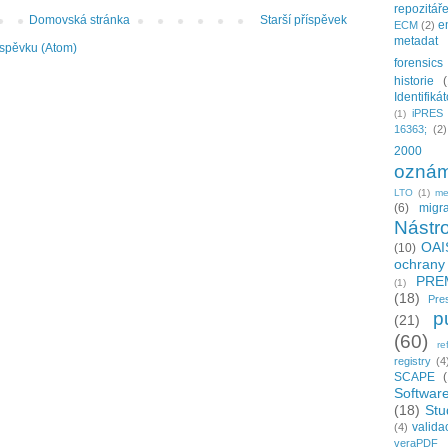
repozitář
Domovská stránka
Starší příspěvek
e
ECM
(2)
metadat
íspěvku (Atom)
forensics
historie
Identifiká
iPRES
(1)
16363;
(2)
2000
oznám
LTO
(1)
me
(6)
migr
Nástro
OAI
(10)
ochrany
PRE
(1)
(18)
Pre
p
(21)
(60)
re
registry
(4
SCAPE
Softwar
(18)
Stu
valida
(4)
veraPDF