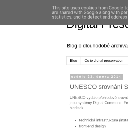
This site uses cookies from Google to 
are shared with Google along with per
statistics, and to detect and address
Digital Pre
Blog o dlouhodobé archivac
Blog
Co je digital preservation
neděle 23. února 2014
UNESCO srovnání SW 
UNESCO vydalo přehledové srovnání
jsou systémy Digital Commons, Fed
hledisek:
technická infrastruktura (inst
front-end design