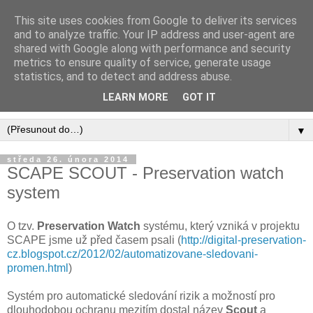
This site uses cookies from Google to deliver its services
Digital Preservation CZ -
and to analyze traffic. Your IP address and user-agent are
shared with Google along with performance and security
BLOG
metrics to ensure quality of service, generate usage
statistics, and to detect and address abuse.
Blog o dlouhodobé archivaci digitálních informací
LEARN MORE
GOT IT
▼
středa 26. února 2014
SCAPE SCOUT - Preservation watch
system
O tzv.
Preservation Watch
systému, který vzniká v projektu
SCAPE jsme už před časem psali (
http://digital-preservation-
cz.blogspot.cz/2012/02/automatizovane-sledovani-
promen.html
)
Systém pro automatické sledování rizik a možností pro
dlouhodobou ochranu mezitím dostal název
Scout
a