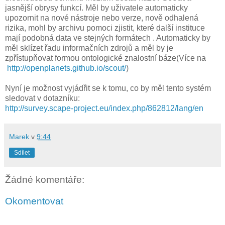
jasnější obrysy funkcí. Měl by uživatele automaticky
upozornit na nové nástroje nebo verze, nově odhalená
rizika, mohl by archivu pomoci zjistit, které další instituce
mají podobná data ve stejných formátech . Automaticky by
měl sklízet řadu informačních zdrojů a měl by je
zpřístupňovat formou ontologické znalostní báze(Více na
http://openplanets.github.io/scout/
)
Nyní je možnost vyjádřit se k tomu, co by měl tento systém
sledovat v dotazníku:
http://survey.scape-project.eu/index.php/862812/lang/en
Marek
v
9:44
Sdílet
Žádné komentáře:
Okomentovat