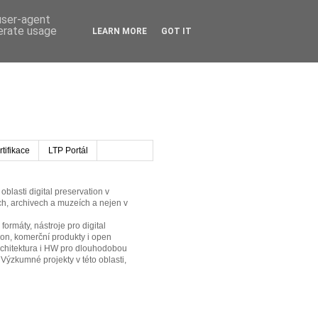
 user-agent
nerate usage
LEARN MORE
GOT IT
tifikace
LTP Portál
oblasti digital preservation v
h, archivech a muzeích a nejen v
formáty, nástroje pro digital
ion, komerční produkty i open
rchitektura i HW pro dlouhodobou
 Výzkumné projekty v této oblasti,