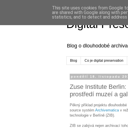
This site uses cookies from Google to 
are shared with Google along with per
statistics, and to detect and address
Digital Pre
Blog o dlouhodobé archivac
Blog
Co je digital preservation
pondělí 18. listopadu 20
Zuse Institute Berli
prostředí muzeí a gal
Pěkný příklad projektu dlouhodobé 
source systém
Archivematica
v rež
technologie v Berlíně (ZIB).
ZIB se zabývá nejen archivací toho