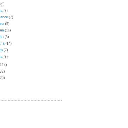
í
(9)
na
(7)
vence
(7)
vna
(5)
tna
(11)
bna
(8)
zna
(14)
ra
(7)
na
(8)
(114)
(32)
(23)