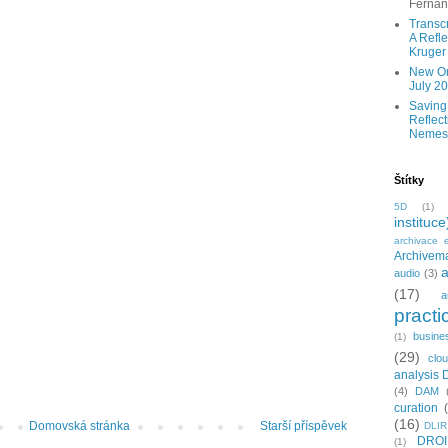
Ferna
Transc
A Refle
Kruger
New Onl
July 2
Saving
Reflect
Nemes
Štítky
5D
(1)
instituce
archivace e
Archivema
a
audio
(3)
(17)
a
practi
busine
(1)
(29)
clo
analysis 
(4)
DAM
curation
(16)
Domovská stránka
Starší příspěvek
DLIR
DRO
(1)