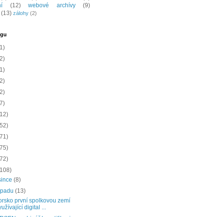
í
(12)
webové archívy
(9)
(13)
zálohy
(2)
ogu
1)
2)
1)
2)
2)
7)
(12)
(52)
(71)
(75)
(72)
(108)
since
(8)
topadu
(13)
rsko první spolkovou zemí
yužívající digital ...