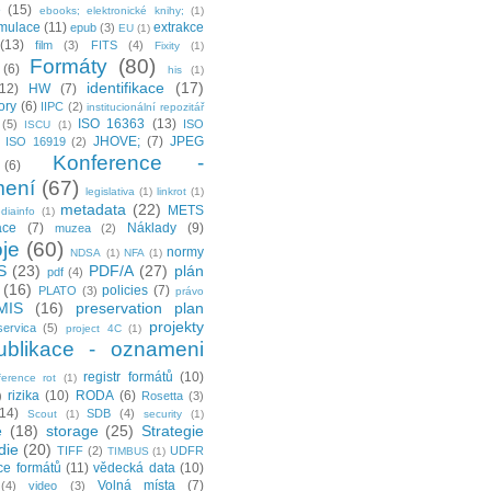
e
(15)
ebooks; elektronické knihy;
(1)
mulace
(11)
extrakce
epub
(3)
EU
(1)
(13)
film
(3)
FITS
(4)
Fixity
(1)
Formáty
(80)
(6)
his
(1)
identifikace
(17)
(12)
HW
(7)
tory
(6)
IIPC
(2)
institucionální repozitář
ISO 16363
(13)
(5)
ISO
ISCU
(1)
JHOVE;
(7)
JPEG
ISO 16919
(2)
Konference -
(6)
ení
(67)
legislativa
(1)
linkrot
(1)
metadata
(22)
METS
diainfo
(1)
ace
(7)
Náklady
(9)
muzea
(2)
je
(60)
normy
NDSA
(1)
NFA
(1)
S
(23)
PDF/A
(27)
plán
pdf
(4)
(16)
policies
(7)
PLATO
(3)
právo
MIS
(16)
preservation plan
projekty
servica
(5)
project 4C
(1)
ublikace - oznameni
registr formátů
(10)
ference rot
(1)
rizika
(10)
RODA
(6)
)
Rosetta
(3)
(14)
SDB
(4)
Scout
(1)
security
(1)
e
(18)
storage
(25)
Strategie
die
(20)
TIFF
(2)
UDFR
TIMBUS
(1)
ce formátů
(11)
vědecká data
(10)
Volná místa
(7)
(4)
video
(3)