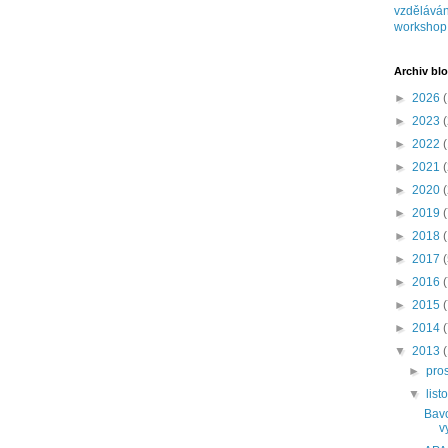
vzděláván
workshop
Archiv bl
►
2026
(
►
2023
(
►
2022
(
►
2021
(
►
2020
(
►
2019
(
►
2018
►
2017
►
2016
►
2015
►
2014
▼
2013
►
pro
▼
lis
Bavo
v