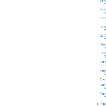
APAR
d
Nový
T
Do 
n
Zuse
O
Zprá
r
Srov
k
Tend
N
Puls
p
ProI
Š
Dva 
Sbír
A
Publ
f
►
říjn