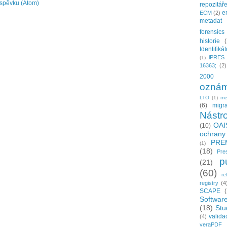
íspěvku (Atom)
repozitář
e
ECM
(2)
metadat
forensics
historie
Identifiká
iPRES
(1)
16363;
(2)
2000
oznám
LTO
(1)
me
(6)
migr
Nástro
OAI
(10)
ochrany
PRE
(1)
(18)
Pre
p
(21)
(60)
re
registry
(4
SCAPE
Softwar
(18)
Stu
valida
(4)
veraPDF