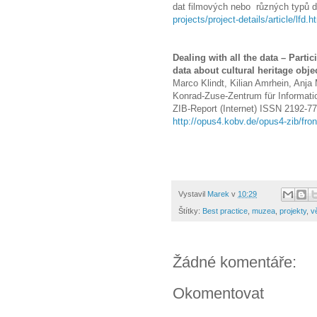
dat filmových nebo různých typů d
projects/project-details/article/lfd.h
Dealing with all the data – Parti
data about cultural heritage obje
Marco Klindt, Kilian Amrhein, Anja 
Konrad-Zuse-Zentrum für Informatio
ZIB-Report (Internet) ISSN 2192-7
http://opus4.kobv.de/opus4-zib/fro
Vystavil
Marek
v
10:29
Štítky:
Best practice
,
muzea
,
projekty
,
v
Žádné komentáře:
Okomentovat