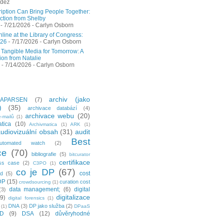
ndez
ription Can Bring People Together:
ction from Shelby
- 7/21/2026
- Carlyn Osborn
ine at the Library of Congress:
026
- 7/17/2026
- Carlyn Osborn
 Tangible Media for Tomorrow: A
ion from Natalie
- 7/14/2026
- Carlyn Osborn
archiv (jako
APARSEN
(7)
)
(35)
archivace databází
(4)
archivace webu
(20)
-mailů
(1)
tica
(10)
Archivmatica
(1)
ARK
(1)
udiovizuální obsah
(31)
audit
Best
utomated watch
(2)
ce
(70)
bibliografie
(5)
bitcurator
certifikace
ss case
(2)
C3PO
(1)
co je DP
(67)
cost
ud
(5)
DP
(15)
curation cost
crowdsourcing
(1)
data management;
(6)
digital
(3)
digitalizace
(9)
digital forensics
(1)
DNA
(3)
DP jako služba
(2)
(1)
DPaaS
ID
(9)
DSA
(12)
důvěryhodné