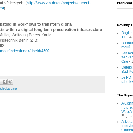
at vědeckých. (
http://www.zib.de/en/projects/current-
Prohledat
tml
).
cipating in workflows to transform digital
Novinky z
cts within a digital long-term preservation infrastructure
BagIt d
Müller, Wolfgang Peters-Kottig
1.0
- 4
nstechnik Berlin (ZIB)
Budouc
782
mailů
-
ntdoor/index/index/docId/4302
Jak neb
ze Sta
One
- 
Detekc
Bad P
Je PDF
tabulk
ědecká data
The Signal
A Conn
Future
Web Ar
Fugate
Advocat
Intervi
Gianco