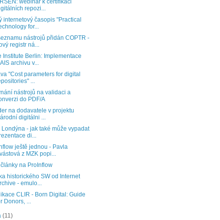
SEN: webinář k certifikaci
igitálních repozi...
 internetový časopis "Practical
echnology for...
seznamu nástrojů přidán COPTR -
ový registr ná...
 Institute Berlin: Implementace
AIS archivu v...
va "Cost parameters for digital
epositories" ...
nání nástrojů na validaci a
onverzi do PDF/A
er na dodavatele v projektu
árodní digitálni ...
 Londýna - jak také může vypadat
rezentace di...
nflow ještě jednou - Pavla
vástová z MZK popi...
články na ProInflow
ka historického SW od Internet
rchive - emulo...
ikace CLIR - Born Digital: Guide
or Donors, ...
a
(11)