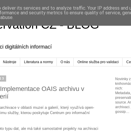
deliver its services and to analyze traffic. Your IP address and
formance and security metrics to ensure quality of service, ge
 abuse.
servation CZ - BLOG
i digitálních informací
Nástroje
Literatura a normy
O nás
Online služba pro validaci
Cer
13
Novinky z 
knihovnác
n: Implementace OAIS archivu v
nich:
Metadata, 
erií
preservat
source. A
archivaci.
archivace v oblasti muzeí a galerií, který využívá open-
gossip....
imu služby, kterou poskytuje Centrum pro informační
to typu dat, ale má také samostatné projekty na archivaci