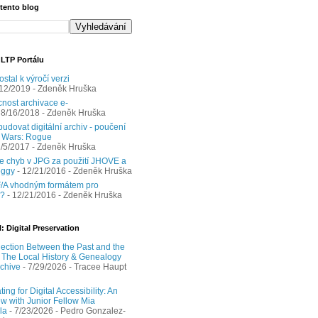
 tento blog
 LTP Portálu
ostal k výročí verzi
/12/2019
- Zdeněk Hruška
nost archivace e-
 8/16/2018
- Zdeněk Hruška
udovat digitální archiv - poučení
r Wars: Rogue
1/5/2017
- Zdeněk Hruška
e chyb v JPG za použití JHOVE a
eggy
- 12/21/2016
- Zdeněk Hruška
/A vhodným formátem pro
y?
- 12/21/2016
- Zdeněk Hruška
: Digital Preservation
ection Between the Past and the
: The Local History & Genealogy
chive
- 7/29/2026
- Tracee Haupt
ing for Digital Accessibility: An
ew with Junior Fellow Mia
la
- 7/23/2026
- Pedro Gonzalez-