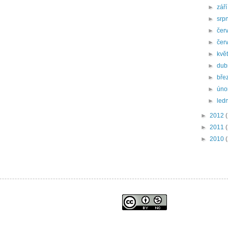
►
zář
►
srp
►
čer
►
čer
►
kvě
►
du
►
bře
►
úno
►
led
►
2012
►
2011
►
2010