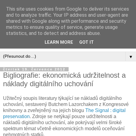
This site uses cookies from Google to deliver its services
Digital Preservation CZ -
and to analyze traffic. Your IP address and user-agent are
shared with Google along with performance and security
BLOG
metrics to ensure quality of service, generate usage
statistics, and to detect and address abuse.
Blog o dlouhodobé archivaci digitálních informací
LEARN MORE
GOT IT
▼
čtvrtek 19. července 2012
Bigliografie: ekonomická udržitelnost a
náklady digitálního uchování
Užitečný soupis literatury týkající se nákladů digitálního
uchování, sestavený Butchem Lazorchakem z Kongresové
knihovny a zveřejněný na jejich blogu
The Signal : digital
preservation
. Zdroje se netýkají pouze udržitelnosti a
nákladů digitálního uchování, ale pokrývají velmi široké
spektrum témat včetně ekonomických modelů oceňování
nehmotných statků.