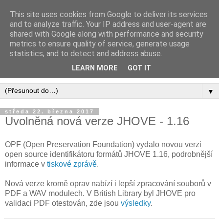
This site uses cookies from Google to deliver its services
Digital Preservation CZ -
and to analyze traffic. Your IP address and user-agent are
shared with Google along with performance and security
BLOG
metrics to ensure quality of service, generate usage
statistics, and to detect and address abuse.
Blog o dlouhodobé archivaci digitálních informací
LEARN MORE
GOT IT
▼
středa 22. března 2017
Uvolněná nová verze JHOVE - 1.16
OPF (Open Preservation Foundation) vydalo novou verzi
open source identifikátoru formátů JHOVE 1.16, podrobnější
informace v
tiskové zprávě
.
Nová verze kromě oprav nabízí i lepší zpracování souborů v
PDF a WAV modulech. V British Library byl JHOVE pro
validaci PDF otestován, zde jsou
výsledky
.