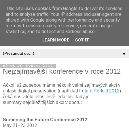
This site uses cookies from Google to deliver its services
Digital Preservation CZ -
and to analyze traffic. Your IP address and user-agent are
shared with Google along with performance and security
BLOG
metrics to ensure quality of service, generate usage
statistics, and to detect and address abuse.
Blog o dlouhodobé archivaci digitálních informací
LEARN MORE
GOT IT
▼
pátek 18. května 2012
Nejzajímavější konference v roce 2012
Ačkoli už za sebou máme několik velmi zajímavých akcí v
oblasti digtial preservation (například
Future Perfect 2012
)
čeká nás v této letos ještě ledacos. Tady je
summary nejdůležitějších akcí v oboru:
Screening the Future Conference 2012
May 21–23 2012