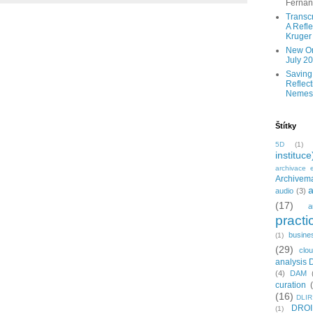
Ferna
Transc
A Refle
Kruger
New Onl
July 2
Saving
Reflect
Nemes
Štítky
5D
(1)
instituce
archivace e
Archivema
a
audio
(3)
(17)
a
practi
busine
(1)
(29)
clo
analysis 
(4)
DAM
curation
(16)
DLIR
DRO
(1)