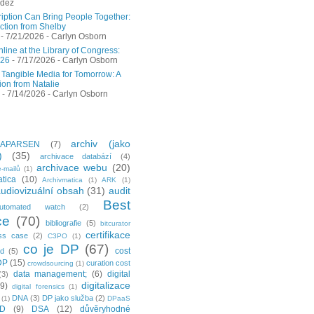
ndez
ription Can Bring People Together:
ction from Shelby
- 7/21/2026
- Carlyn Osborn
ine at the Library of Congress:
026
- 7/17/2026
- Carlyn Osborn
 Tangible Media for Tomorrow: A
ion from Natalie
- 7/14/2026
- Carlyn Osborn
archiv (jako
APARSEN
(7)
)
(35)
archivace databází
(4)
archivace webu
(20)
-mailů
(1)
tica
(10)
Archivmatica
(1)
ARK
(1)
udiovizuální obsah
(31)
audit
Best
utomated watch
(2)
ce
(70)
bibliografie
(5)
bitcurator
certifikace
ss case
(2)
C3PO
(1)
co je DP
(67)
cost
ud
(5)
DP
(15)
curation cost
crowdsourcing
(1)
data management;
(6)
digital
(3)
digitalizace
(9)
digital forensics
(1)
DNA
(3)
DP jako služba
(2)
(1)
DPaaS
ID
(9)
DSA
(12)
důvěryhodné