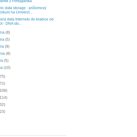
lánek z Portugalska
ic data storage - průlomový
ýzkum na Univerzi...
erá data Internetu do krabice od
ot - DNA sto...
vna
(8)
tna
(5)
bna
(9)
zna
(8)
ra
(5)
na
(10)
(75)
(72)
(108)
(114)
(32)
(23)