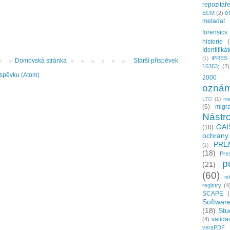
repozitář
e
ECM
(2)
metadat
forensics
historie
Identifiká
iPRES
(1)
Domovská stránka
Starší příspěvek
16363;
(2)
íspěvku (Atom)
2000
oznám
LTO
(1)
me
(6)
migr
Nástro
OAI
(10)
ochrany
PRE
(1)
(18)
Pre
p
(21)
(60)
re
registry
(4
SCAPE
Softwar
(18)
Stu
valida
(4)
veraPDF