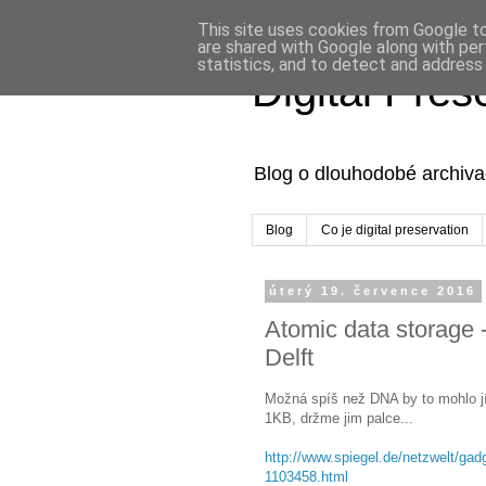
This site uses cookies from Google to 
are shared with Google along with per
statistics, and to detect and address
Digital Pre
Blog o dlouhodobé archivac
Blog
Co je digital preservation
úterý 19. července 2016
Atomic data storage 
Delft
Možná spíš než DNA by to mohlo jí
1KB, držme jim palce...
http://www.spiegel.de/netzwelt/gad
1103458.html