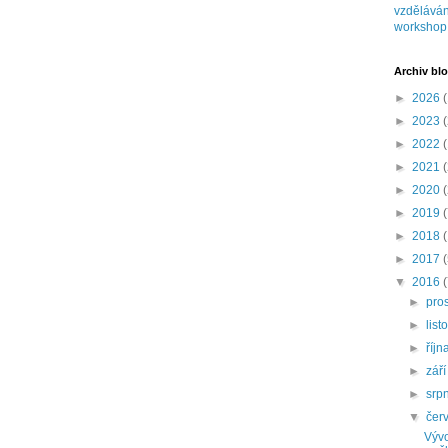
vzděláván
workshop
Archiv bl
►
2026
(
►
2023
(
►
2022
(
►
2021
(
►
2020
(
►
2019
(
►
2018
►
2017
▼
2016
►
pro
►
lis
►
říjn
►
zář
►
srp
▼
čer
Vývo