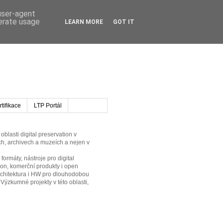
 user-agent
nerate usage
LEARN MORE
GOT IT
tifikace
LTP Portál
oblasti digital preservation v
h, archivech a muzeích a nejen v
formáty, nástroje pro digital
ion, komerční produkty i open
rchitektura i HW pro dlouhodobou
 Výzkumné projekty v této oblasti,