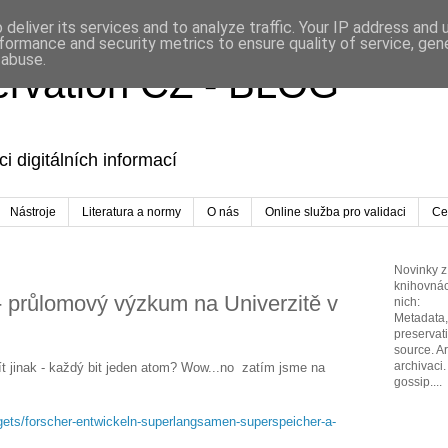
deliver its services and to analyze traffic. Your IP address and
formance and security metrics to ensure quality of service, ge
 abuse.
servation CZ - BLOG
i digitálních informací
Nástroje
Literatura a normy
O nás
Online služba pro validaci
Cer
Novinky z 
knihovnác
- průlomový výzkum na Univerzitě v
nich:
Metadata, 
preservat
source. A
archivaci.
t jinak - každý bit jeden atom? Wow...no zatím jsme na
gossip....
gets/forscher-entwickeln-superlangsamen-superspeicher-a-