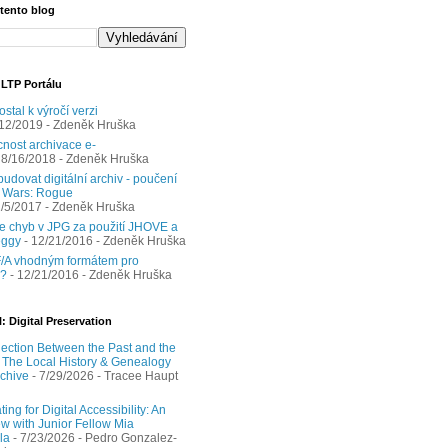
 tento blog
 LTP Portálu
ostal k výročí verzi
/12/2019
- Zdeněk Hruška
nost archivace e-
 8/16/2018
- Zdeněk Hruška
udovat digitální archiv - poučení
r Wars: Rogue
1/5/2017
- Zdeněk Hruška
e chyb v JPG za použití JHOVE a
eggy
- 12/21/2016
- Zdeněk Hruška
/A vhodným formátem pro
y?
- 12/21/2016
- Zdeněk Hruška
: Digital Preservation
ection Between the Past and the
: The Local History & Genealogy
chive
- 7/29/2026
- Tracee Haupt
ing for Digital Accessibility: An
ew with Junior Fellow Mia
la
- 7/23/2026
- Pedro Gonzalez-