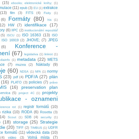
e
(15)
ebooks; elektronické knihy;
(1)
mulace
(11)
extrakce
epub
(3)
EU
(1)
(13)
film
(3)
FITS
(4)
Fixity
(1)
Formáty
(80)
(6)
his
(1)
identifikace
(17)
(12)
HW
(7)
tory
(6)
IIPC
(2)
institucionální repozitář
ISO 16363
(13)
(5)
ISO
ISCU
(1)
JHOVE;
(7)
JPEG
ISO 16919
(2)
Konference -
(6)
ení
(67)
legislativa
(1)
linkrot
(1)
metadata
(22)
METS
diainfo
(1)
ace
(7)
Náklady
(9)
muzea
(2)
je
(60)
normy
NDSA
(1)
NFA
(1)
S
(23)
PDF/A
(27)
plán
pdf
(4)
(16)
policies
(7)
PLATO
(3)
právo
MIS
(16)
preservation plan
projekty
servica
(5)
project 4C
(1)
ublikace - oznameni
registr formátů
(10)
ference rot
(1)
rizika
(10)
RODA
(6)
)
Rosetta
(3)
(14)
SDB
(4)
Scout
(1)
security
(1)
e
(18)
storage
(25)
Strategie
die
(20)
TIFF
(2)
UDFR
TIMBUS
(1)
ce formátů
(11)
vědecká data
(10)
Volná místa
(7)
(4)
video
(3)