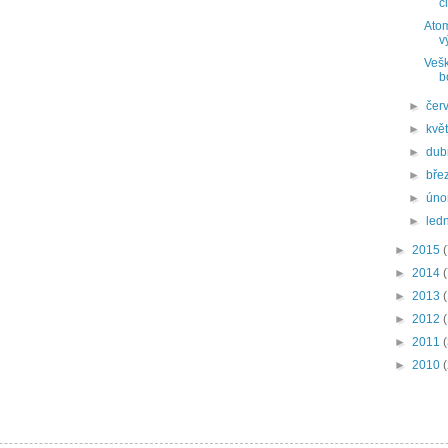
č
Atom
v
Vešk
b
►
čer
►
kvě
►
du
►
bře
►
úno
►
led
►
2015
►
2014
►
2013
►
2012
►
2011
►
2010