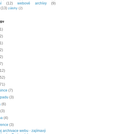
í
(12)
webové archívy
(9)
(13)
zálohy
(2)
ogu
1)
2)
1)
2)
2)
7)
(12)
(52)
(71)
since
(7)
topadu
(3)
a
(6)
í
(3)
na
(4)
vence
(3)
j archivace webu - zajímavý