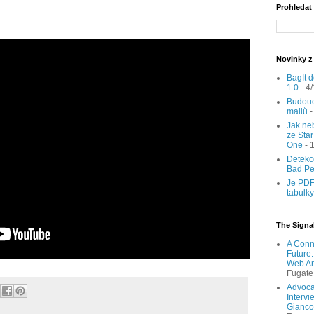
Prohledat
Novinky z
BagIt d
1.0
- 4
Budouc
mailů
-
Jak neb
ze Sta
One
- 
Detekc
Bad P
Je PDF
tabulk
The Signal
A Conn
Future
Web Ar
Fugate
Advocat
Intervi
Gianco