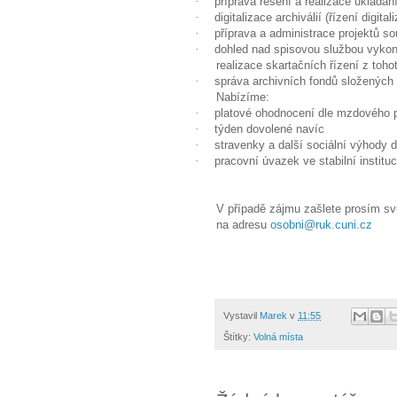
·
příprava řešení a realizace ukládán
·
digitalizace archiválií (řízení digit
·
příprava a administrace projektů sou
·
dohled nad spisovou službou vyko
realizace skartačních řízení z toh
·
správa archivních fondů složených z 
Nabízíme:
·
platové ohodnocení dle mzdového 
·
týden dovolené navíc
·
stravenky a další sociální výhody 
·
pracovní úvazek ve stabilní instituc
V případě zájmu zašlete prosím sv
na adresu
osobni@ruk.cuni.cz
Vystavil
Marek
v
11:55
Štítky:
Volná místa