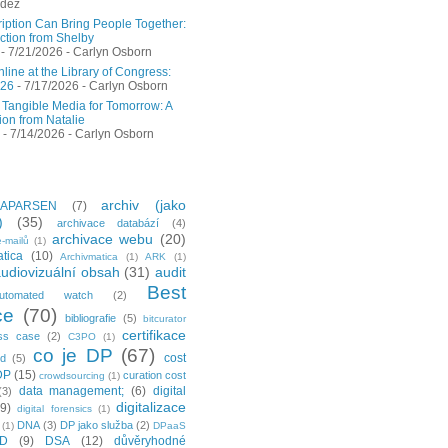
ndez
ription Can Bring People Together:
ction from Shelby
- 7/21/2026
- Carlyn Osborn
ine at the Library of Congress:
026
- 7/17/2026
- Carlyn Osborn
 Tangible Media for Tomorrow: A
ion from Natalie
- 7/14/2026
- Carlyn Osborn
archiv (jako
APARSEN
(7)
)
(35)
archivace databází
(4)
archivace webu
(20)
-mailů
(1)
tica
(10)
Archivmatica
(1)
ARK
(1)
udiovizuální obsah
(31)
audit
Best
utomated watch
(2)
ce
(70)
bibliografie
(5)
bitcurator
certifikace
ss case
(2)
C3PO
(1)
co je DP
(67)
cost
ud
(5)
DP
(15)
curation cost
crowdsourcing
(1)
data management;
(6)
digital
(3)
digitalizace
(9)
digital forensics
(1)
DNA
(3)
DP jako služba
(2)
(1)
DPaaS
ID
(9)
DSA
(12)
důvěryhodné