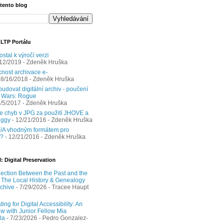
 tento blog
 LTP Portálu
ostal k výročí verzi
/12/2019
- Zdeněk Hruška
nost archivace e-
 8/16/2018
- Zdeněk Hruška
udovat digitální archiv - poučení
r Wars: Rogue
1/5/2017
- Zdeněk Hruška
e chyb v JPG za použití JHOVE a
eggy
- 12/21/2016
- Zdeněk Hruška
/A vhodným formátem pro
y?
- 12/21/2016
- Zdeněk Hruška
: Digital Preservation
ection Between the Past and the
: The Local History & Genealogy
chive
- 7/29/2026
- Tracee Haupt
ing for Digital Accessibility: An
ew with Junior Fellow Mia
la
- 7/23/2026
- Pedro Gonzalez-