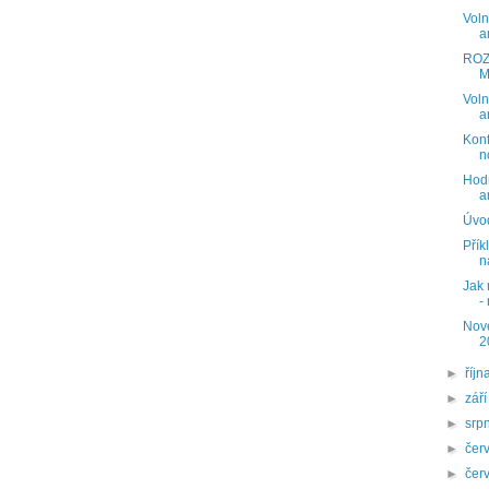
Voln
a
ROZ
M
Voln
a
Konf
n
Hodn
a
Úvo
Přík
n
Jak 
-
Nov
2
►
říjn
►
zář
►
srp
►
čer
►
čer