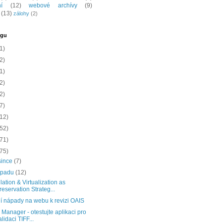
í
(12)
webové archívy
(9)
(13)
zálohy
(2)
ogu
1)
2)
1)
2)
2)
7)
(12)
(52)
(71)
(75)
since
(7)
topadu
(12)
ation & Virtualization as
reservation Strateg...
í nápady na webu k revizi OAIS
Manager - otestujte aplikaci pro
alidaci TIFF...