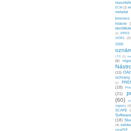
repozitář
e
ECM
(2)
metadat
forensics
historie
Identifiká
iPRES
(1)
16363;
(2)
2000
oznám
LTO
(1)
me
(6)
migr
Nástro
OAI
(10)
ochrany
PRE
(1)
(18)
Pre
p
(21)
(60)
re
registry
(4
SCAPE
Softwar
(18)
Stu
valida
(4)
veraPDF