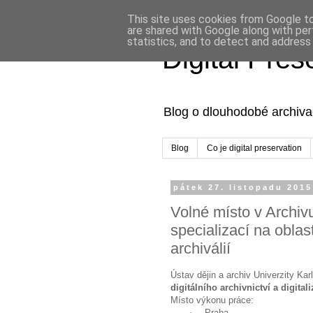
This site uses cookies from Google to 
are shared with Google along with per
statistics, and to detect and address
Digital Pre
Blog o dlouhodobé archivac
Blog
Co je digital preservation
pátek 27. listopadu 2015
Volné místo v Archiv
specializací na oblast
archiválií
Ústav dějin a archiv Univerzity Ka
digitálního archivnictví a digitali
Místo výkonu práce:
·
Praha