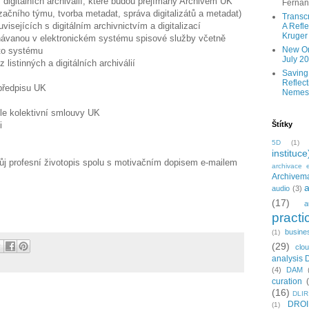
í digitálních archiválií, které budou přejímány Archivem UK
Ferna
alizačního týmu, tvorba metadat, správa digitalizátů a metadat)
Transc
visejících s digitálním archivnictvím a digitalizací
A Refle
Kruger
návanou v elektronickém systému spisové služby včetně
New Onl
oto systému
July 2
listinných a digitálních archiválií
Saving
Reflect
předpisu UK
Nemes
dle kolektivní smlouvy UK
i
Štítky
5D
(1)
instituce
ůj profesní životopis spolu s motivačním dopisem e-mailem
archivace e
Archivema
a
audio
(3)
(17)
a
practi
busine
(1)
(29)
clo
analysis 
(4)
DAM
curation
(16)
DLIR
DRO
(1)