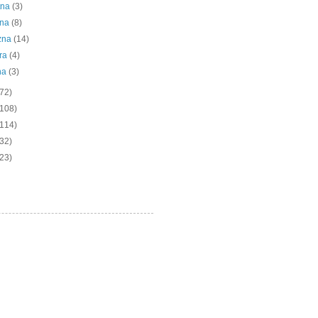
tna
(3)
bna
(8)
zna
(14)
ra
(4)
na
(3)
(72)
(108)
(114)
(32)
(23)