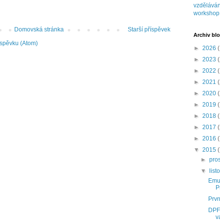
vzděláván
workshop
Domovská stránka
Starší příspěvek
Archiv bl
íspěvku (Atom)
►
2026
(
►
2023
(
►
2022
(
►
2021
(
►
2020
(
►
2019
(
►
2018
►
2017
►
2016
▼
2015
►
pro
▼
lis
Emul
P
Prvn
DPF 
v