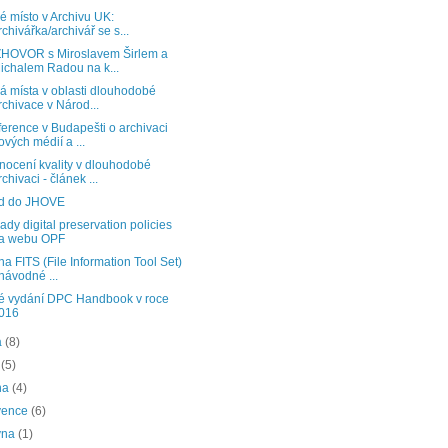
é místo v Archivu UK:
rchivářka/archivář se s...
HOVOR s Miroslavem Širlem a
ichalem Radou na k...
á místa v oblasti dlouhodobé
rchivace v Národ...
erence v Budapešti o archivaci
ových médií a ...
ocení kvality v dlouhodobé
rchivaci - článek ...
d do JHOVE
lady digital preservation policies
a webu OPF
na FITS (File Information Tool Set)
 návodné ...
é vydání DPC Handbook v roce
016
a
(8)
í
(5)
na
(4)
vence
(6)
vna
(1)