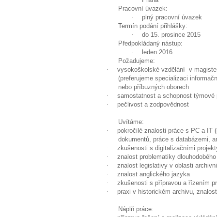
Pracovní úvazek:
·
plný pracovní úvazek
Termín podání přihlášky:
·
do 15
. prosince 2015
Předpokládaný nástup:
·
leden 2016
Požadujeme:
·
vysokoškolské vzdělání v magisters
(preferujeme specializaci informačn
nebo příbuzných oborech
·
samostatnost a schopnost týmové 
·
pečlivost a zodpovědnost
Uvítáme:
·
pokročilé znalosti práce s PC a IT 
dokumentů, práce s databázemi, ar
·
zkušenosti s digitalizačními projekt
·
znalost problematiky dlouhodobého
·
znalost legislativy v oblasti archiv
·
znalost anglického jazyka
·
zkušenosti s přípravou a řízením pr
·
praxi v historickém archivu, znalost
Náplň práce: