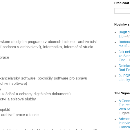
Prohledat
Novinky z
BagIt d
1.0
- 4
kém studijním programu v oborech historie - archivnictví
Budouc
mailů
-
í podpora v archivnictví), informatika, informační studia
Jak neb
ze Sta
práce
One
- 
Detekc
Bad P
Je PDF
(kancelářský software, pokročilý software pro správu
tabulk
chivní software)
y
The Signal
 ukládání a ochrany digitálních dokumentů
nictví a spisové služby
A Conn
Future
Web Ar
ojektů
Fugate
 archivní praxe a teorie
Advocat
Intervi
Gianco