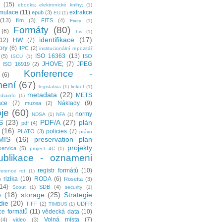
e
(15)
ebooks; elektronické knihy;
(1)
mulace
(11)
extrakce
epub
(3)
EU
(1)
(13)
film
(3)
FITS
(4)
Fixity
(1)
Formáty
(80)
(6)
his
(1)
identifikace
(17)
(12)
HW
(7)
tory
(6)
IIPC
(2)
institucionální repozitář
ISO 16363
(13)
(5)
ISO
ISCU
(1)
JHOVE;
(7)
JPEG
ISO 16919
(2)
Konference -
(6)
ení
(67)
legislativa
(1)
linkrot
(1)
metadata
(22)
METS
diainfo
(1)
ace
(7)
Náklady
(9)
muzea
(2)
je
(60)
normy
NDSA
(1)
NFA
(1)
S
(23)
PDF/A
(27)
plán
pdf
(4)
(16)
policies
(7)
PLATO
(3)
právo
MIS
(16)
preservation plan
projekty
servica
(5)
project 4C
(1)
ublikace - oznameni
registr formátů
(10)
ference rot
(1)
rizika
(10)
RODA
(6)
)
Rosetta
(3)
(14)
SDB
(4)
Scout
(1)
security
(1)
e
(18)
storage
(25)
Strategie
die
(20)
TIFF
(2)
UDFR
TIMBUS
(1)
ce formátů
(11)
vědecká data
(10)
Volná místa
(7)
(4)
video
(3)