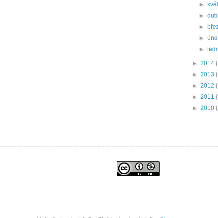
►
kvě
►
du
►
bře
►
úno
►
led
►
2014
►
2013
►
2012
►
2011
►
2010