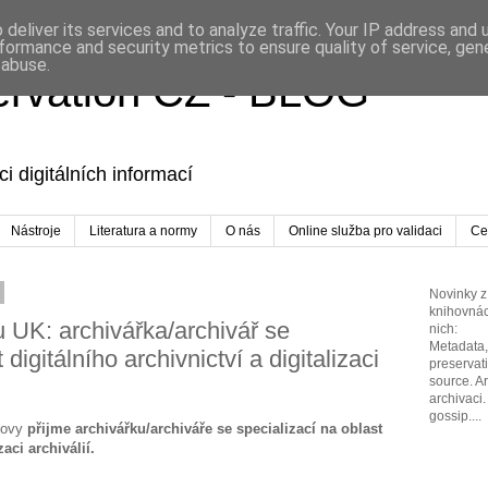
deliver its services and to analyze traffic. Your IP address and
formance and security metrics to ensure quality of service, ge
 abuse.
servation CZ - BLOG
i digitálních informací
Nástroje
Literatura a normy
O nás
Online služba pro validaci
Cer
Novinky z 
knihovnác
u UK: archivářka/archivář se
nich:
Metadata, 
 digitálního archivnictví a digitalizaci
preservat
source. A
archivaci.
gossip....
rlovy
přijme archivářku/archiváře se specializací na oblast
zaci archiválií.