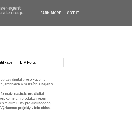
 user-agent
nerate usage
LEARN MORE
GOT IT
tifikace
LTP Portál
oblasti digital preservation v
h, archivech a muzeích a nejen v
formáty, nástroje pro digital
ion, komerční produkty i open
rchitektura i HW pro dlouhodobou
 Výzkumné projekty v této oblasti,