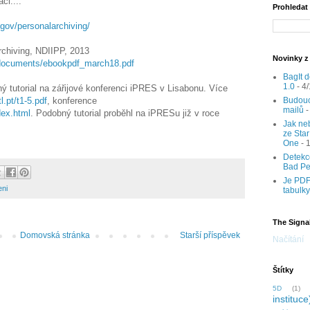
ci....
Prohledat
.gov/personalarchiving/
rchiving, NDIIPP, 2013
Novinky z
v/documents/ebookpdf_march18.pdf
BagIt d
1.0
- 4
 tutorial na zářijové konferenci iPRES v Lisabonu. Více
l.pt/t1-5.pdf
, konference
Budouc
mailů
-
ndex.html
. Podobný tutorial proběhl na iPRESu již v roce
Jak neb
ze Sta
One
- 
Detekc
Bad P
Je PDF
eni
tabulk
The Signal
Domovská stránka
Starší příspěvek
Načítání
Štítky
5D
(1)
instituce