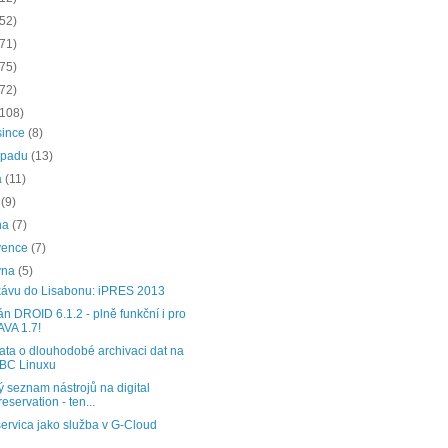
(52)
(71)
(75)
(72)
(108)
since
(8)
topadu
(13)
a
(11)
í
(9)
na
(7)
vence
(7)
vna
(5)
kávu do Lisabonu: iPRES 2013
n DROID 6.1.2 - plně funkční i pro
AVA 1.7!
ta o dlouhodobé archivaci dat na
BC Linuxu
 seznam nástrojů na digital
reservation - ten...
ervica jako služba v G-Cloud