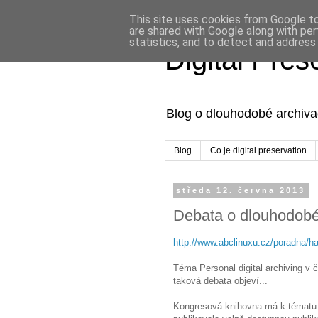
This site uses cookies from Google to 
are shared with Google along with per
statistics, and to detect and address
Digital Pre
Blog o dlouhodobé archivac
Blog
Co je digital preservation
středa 12. června 2013
Debata o dlouhodobé
http://www.abclinuxu.cz/poradna/
Téma Personal digital archiving v 
taková debata objeví...
Kongresová knihovna má k tématu a