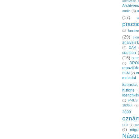
archivace e
Archivema
a
audio
(3)
(17)
a
practi
busine
(1)
(29)
clo
analysis 
(4)
DAM
curation
(16)
DLIR
DRO
(1)
repozitář
e
ECM
(2)
metadat
forensics
historie
Identifiká
iPRES
(1)
16363;
(2)
2000
oznám
LTO
(1)
me
(6)
migr
Nástro