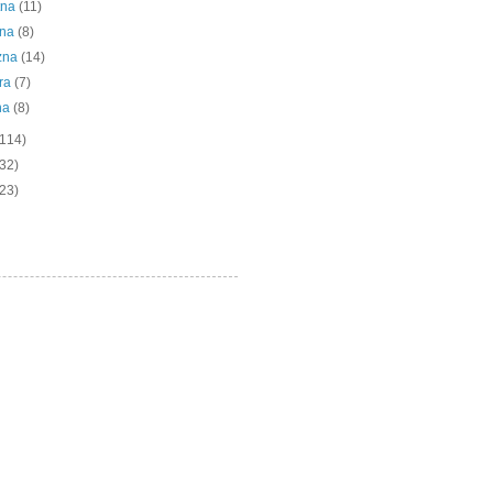
tna
(11)
bna
(8)
zna
(14)
ra
(7)
na
(8)
(114)
(32)
(23)