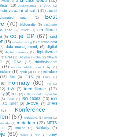
archivace webu
(20)
-mailů
(1)
tica
(10)
Archivmatica
(1)
ARK
(1)
udiovizuální obsah
(31)
audit
Best
utomated watch
(2)
ce
(70)
bibliografie
(5)
bitcurator
certifikace
ss case
(2)
C3PO
(1)
co je DP
(67)
cost
ud
(5)
DP
(15)
curation cost
crowdsourcing
(1)
data management;
(6)
digital
(3)
digitalizace
(9)
digital forensics
(1)
DNA
(3)
DP jako služba
(2)
(1)
DPaaS
ID
(9)
DSA
(12)
důvěryhodné
e
(15)
ebooks; elektronické knihy;
(1)
mulace
(11)
extrakce
epub
(3)
EU
(1)
(13)
film
(3)
FITS
(4)
Fixity
(1)
Formáty
(80)
(6)
his
(1)
identifikace
(17)
(12)
HW
(7)
tory
(6)
IIPC
(2)
institucionální repozitář
ISO 16363
(13)
(5)
ISO
ISCU
(1)
JHOVE;
(7)
JPEG
ISO 16919
(2)
Konference -
(6)
ení
(67)
legislativa
(1)
linkrot
(1)
metadata
(22)
METS
diainfo
(1)
ace
(7)
Náklady
(9)
muzea
(2)
je
(60)
normy
NDSA
(1)
NFA
(1)