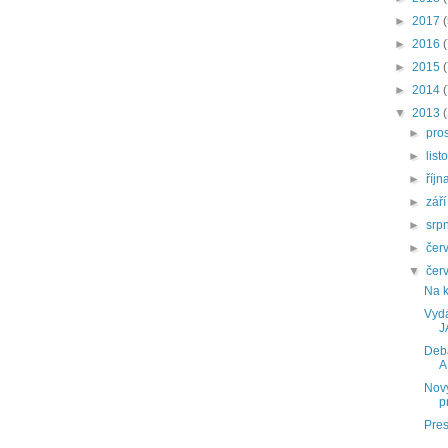
►
2017
►
2016
►
2015
►
2014
▼
2013
►
pro
►
lis
►
říjn
►
zář
►
srp
►
čer
▼
čer
Na 
Vydá
J
Deba
A
Nový
p
Pres