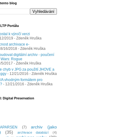
 tento blog
 LTP Portálu
ostal k výročí verzi
/12/2019
- Zdeněk Hruška
nost archivace e-
 8/16/2018
- Zdeněk Hruška
udovat digitální archiv - poučení
r Wars: Rogue
1/5/2017
- Zdeněk Hruška
e chyb v JPG za použití JHOVE a
eggy
- 12/21/2016
- Zdeněk Hruška
/A vhodným formátem pro
y?
- 12/21/2016
- Zdeněk Hruška
: Digital Preservation
archiv (jako
APARSEN
(7)
)
(35)
archivace databází
(4)