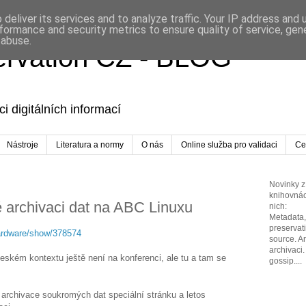
deliver its services and to analyze traffic. Your IP address and
formance and security metrics to ensure quality of service, ge
 abuse.
servation CZ - BLOG
i digitálních informací
Nástroje
Literatura a normy
O nás
Online služba pro validaci
Cer
Novinky z 
knihovnác
 archivaci dat na ABC Linuxu
nich:
Metadata, 
preservat
hardware/show/378574
source. A
archivaci.
českém kontextu ještě není na konferenci, ale tu a tam se
gossip....
rchivace soukromých dat speciální stránku a letos