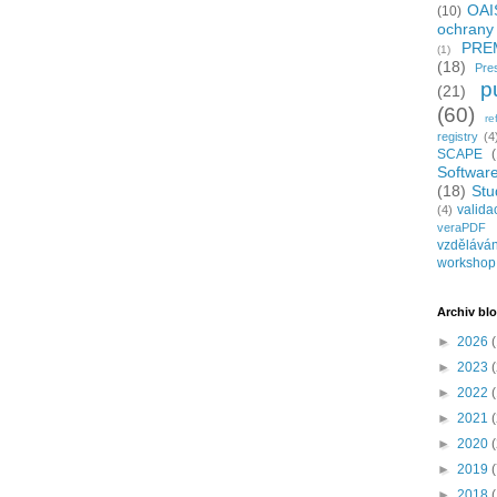
OAI
(10)
ochrany
PRE
(1)
(18)
Pre
p
(21)
(60)
re
registry
(4
SCAPE
Softwar
(18)
Stu
valida
(4)
veraPDF
vzděláván
workshop
Archiv bl
►
2026
(
►
2023
(
►
2022
(
►
2021
(
►
2020
(
►
2019
(
►
2018