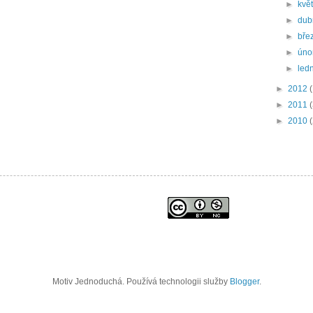
►
kvě
►
du
►
bře
►
úno
►
led
►
2012
►
2011
►
2010
Motiv Jednoduchá. Používá technologii služby
Blogger
.