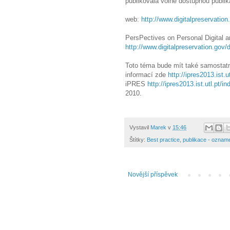
publikovala volně dostupnou publika
web:
http://www.digitalpreservation
PersPectives on Personal Digital a
http://www.digitalpreservation.go
Toto téma bude mít také samostatný
informací zde
http://ipres2013.ist.ut
iPRES
http://ipres2013.ist.utl.pt/i
2010.
Vystavil
Marek
v
15:46
Štítky:
Best practice
,
publikace - oznam
Novější příspěvek