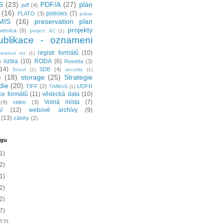
S
(23)
PDF/A
(27)
plán
pdf
(4)
(16)
policies
(7)
PLATO
(3)
právo
MIS
(16)
preservation plan
projekty
servica
(5)
project 4C
(1)
ublikace - oznameni
registr formátů
(10)
ference rot
(1)
rizika
(10)
RODA
(6)
)
Rosetta
(3)
(14)
SDB
(4)
Scout
(1)
security
(1)
e
(18)
storage
(25)
Strategie
die
(20)
TIFF
(2)
UDFR
TIMBUS
(1)
ce formátů
(11)
vědecká data
(10)
Volná místa
(7)
(4)
video
(3)
í
(12)
webové archívy
(9)
(13)
zálohy
(2)
ogu
1)
2)
1)
2)
2)
7)
(12)