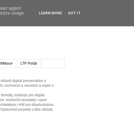
 user-agent
nerate usage
LEARN MORE
GOT IT
tifikace
LTP Portál
oblasti digital preservation v
h, archivech a muzeích a nejen v
formáty, nástroje pro digital
ion, komerční produkty i open
rchitektura i HW pro dlouhodobou
 Výzkumné projekty v této oblasti,