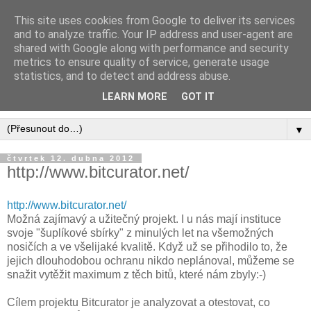
This site uses cookies from Google to deliver its services
Digital Preservation CZ -
and to analyze traffic. Your IP address and user-agent are
shared with Google along with performance and security
BLOG
metrics to ensure quality of service, generate usage
statistics, and to detect and address abuse.
Blog o dlouhodobé archivaci digitálních informací
LEARN MORE
GOT IT
▼
čtvrtek 12. dubna 2012
http://www.bitcurator.net/
http://www.bitcurator.net/
Možná zajímavý a užitečný projekt. I u nás mají instituce
svoje "šuplíkové sbírky" z minulých let na všemožných
nosičích a ve všelijaké kvalitě. Když už se přihodilo to, že
jejich dlouhodobou ochranu nikdo neplánoval, můžeme se
snažit vytěžit maximum z těch bitů, které nám zbyly:-)
Cílem projektu Bitcurator je analyzovat a otestovat, co